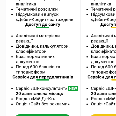
аналітика
аналітика
Тематичні розсилки
Тематичні 
Підсумковий випуск
Підсумкови
«Дебет-Кредит» за тиждень
«Дебет-Кре
Доступ до сайту
Доступ
Аналітичні матеріали
Аналітичні 
редакції
редакції
Довідники, калькулятори,
Довідники, 
класифікатори
класифікат
База нормативних
База норма
документів
документів
Понад 600 бланків та
Понад 600 б
типових форм
типових фо
Сервіси для передплатників
Сервіси для 
Сервіс «ШІ-консультант»
Сервіс «ШІ-
20 запитань на місяць
20 запитань
Розділ «Мій Дт-Кт»
Розділ «Мій
Опція «Сайт без реклами»
Опція «Сайт