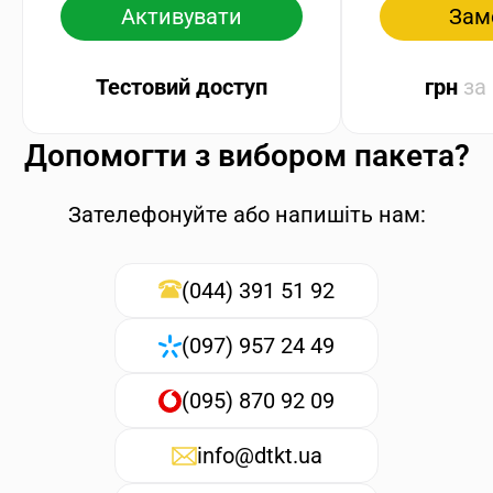
Активувати
Зам
Тестовий доступ
грн
за
Допомогти з вибором пакета?
Зателефонуйте або напишіть нам:
(044) 391 51 92
(097) 957 24 49
(095) 870 92 09
info@dtkt.ua