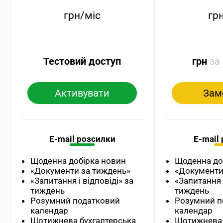
грн/міс
гр
Тестовий доступ
грн
за
Активувати
Зам
E-mail розсилки
E-mail
Щоденна добірка новин
Щоденна до
«Документи за тиждень»
«Документи
«Запитання і відповіді» за
«Запитання і
тиждень
тиждень
Розумний податковий
Розумний п
календар
календар
Щотижнева бухгалтерська
Щотижнева 